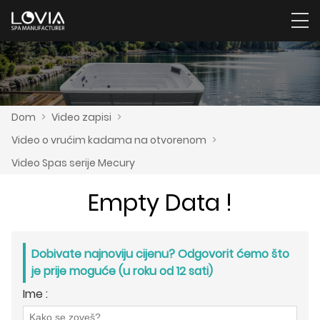
Dom
>
Video zapisi
>
Video o vrućim kadama na otvorenom
>
Video Spas serije Mecury
Empty Data !
Dobivate najnoviju cijenu? Odgovorit ćemo što
je prije moguće (u roku od 12 sati)
Ime :