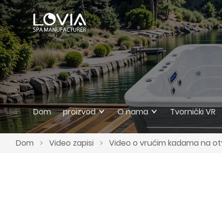
Dom
proizvod
O nama
Tvornički VR
Dom
>
Video zapisi
>
Video o vrućim kadama na o