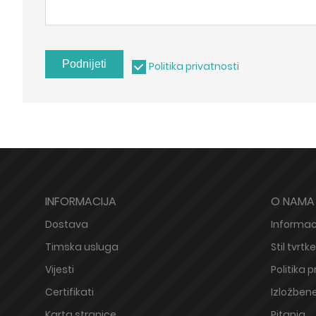
Podnijeti
Politika privatnosti
INFORMACIJA
O NAMA
Dostava
Informaci
Timska usluga
Stil tvrtke
Vijesti
Politika p
Certifikati
Izložbene
Karta stranice
Pitanja