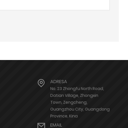
ADRESA
No. 23 Zhongfu North Road,
Datian Village, Zhongxin
Town, Zengcheng,
Guangzhou City, Guangdong
Province, Kina
EMAIL