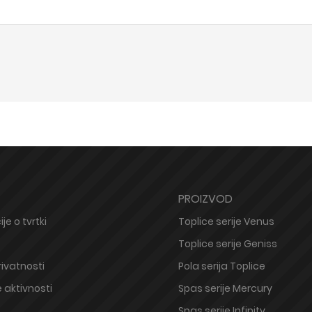
PROIZVOD
je o tvrtki
Toplice serije Venus
Toplice serije Geniss
rivatnosti
Pola serija Toplice
 aktivnosti
Spas serije Mercury
Spas serije Infinity