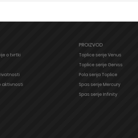
PROIZVOD
je o tvrtki
Toplice serije Venus
Toplice serije Geniss
rivatnosti
Pola serija Toplice
 aktivnosti
Spas serije Mercury
Spas serije Infinity