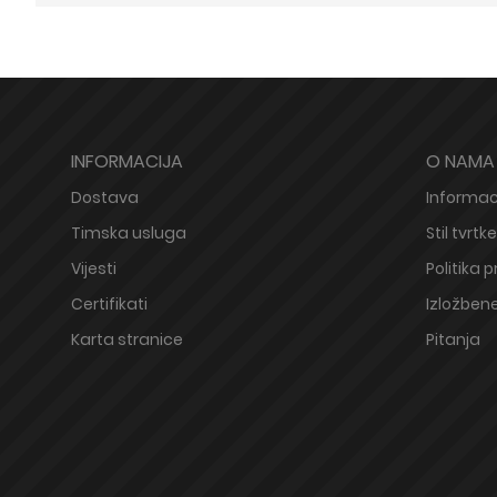
INFORMACIJA
O NAMA
Dostava
Informaci
Timska usluga
Stil tvrtke
Vijesti
Politika p
Certifikati
Izložbene
Karta stranice
Pitanja