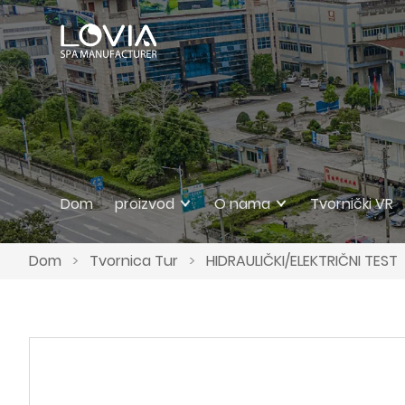
Dom
proizvod
O nama
Tvornički VR
Dom
>
Tvornica Tur
>
HIDRAULIČKI/ELEKTRIČNI TEST