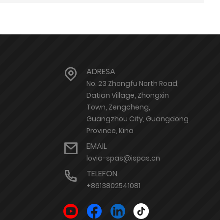
ADRESA
No. 23 Zhongfu North Road,
Datian Village, Zhongxin
Town, Zengcheng,
Guangzhou City, Guangdong
Province, Kina
EMAIL
lovia-spas@ispas.cn
TELEFON
+8613802541081