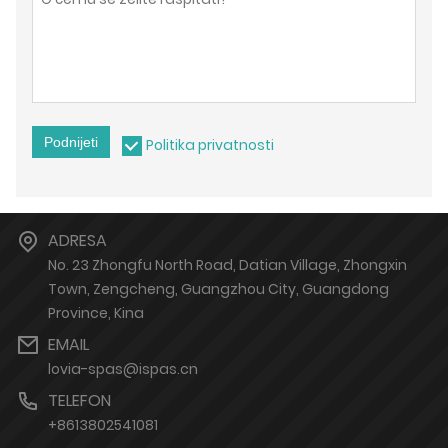
Podnijeti
Politika privatnosti
ADRESA
No. 23 Zhongfu North Road, Datian Village, Zhongxin
Town, Zengcheng, Guangzhou City, Guangdong
Province, Kina
EMAIL
lovia-spas@ispas.cn
TELEFON
+8613802541081