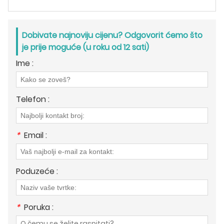
Dobivate najnoviju cijenu? Odgovorit ćemo što
je prije moguće (u roku od 12 sati)
Ime :
Telefon :
*
Email :
Poduzeće :
*
Poruka :