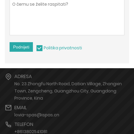
Podnijeti
Politika privatnosti
ADRESA
No. 23 Zhongfu North Road, Datian Village, Zhongxin
Town, Zengcheng, Guangzhou City, Guangdong
Province, Kina
EMAIL
lovia-spas@ispas.cn
TELEFON
+8613802541081