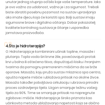
unutar jednog stupnja od bilo koje vaše temperature. Iako
je ovo važno za udobnost, važno je i za sigurnost. Trebali
biste obratiti posebnu pozornost na sustav upravljanja
ako imate djecu koja će koristiti spa. Bolji sustavi imaju
sigurnosne brave i digitalna očitanja. Dobar pokazatelj
kvalitete kontrolnog sustava je čitanje i usporedba
jamstava proizvođača.
03
4.Što je hidroterapija?
O: Hidroterapija je kombinirani učinak topline, masaže i
plutanja. Topla voda širi krvne žile, povećavajući protok
krvi u bolna ili oštećena tkiva, dopuštajući kisiku i hranjivim
tvarima da pomognu premorenim mišićima da se brže
oporave. Masaža, koju pruža sustav mlaznica spa centra,
opušta napete mišiće i ublažava pritisak na okolne živce.
Masaža također poboljšava cirkulaciju i ubrzava prirodni
proces ozdravljenja tijela. Uzgon smanjuje težinu vašeg
tijela za 90%. Time se smanjuje pritisak na napregnute
zglobove i mišiće. Hidroterapija je široko priznata kao
učinkovita metoda ublažavanja napetosti koja se obično