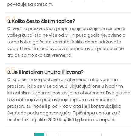
povezuje sa stresom.
04
3. Koliko često čistim toplice?
O: Većina proizvođača preporučuje pražnjenje i čišćenje
vašeg kupališta ne više od 3 ili 4 puta godišnje, ovisno o
tome koliko ga često koristite i koliko dobro održavate
vodu. U većini slučajeva ovaj jednostavan postupak će
trajati samo oko sat vremena.
05
2. Je li instaliran unutra ili izvana?
O: Spa se može postaviti u zatvorenom ili otvorenom
prostoru, iako se više od 90%, uključujući one u hladnim
klimatskim uvjetima, postavlja na otvorenom. Dva glavna
razmatranja za postavljanje toplice u zatvorenom
prostoru su: hoće li proći kroz vrata i je li konstrukcijska
čvrstoća poda odgovarajuća. Tipični spa centar za 3
osobe teži otprilike 2500 lbs/1150 kg kada se napuni.