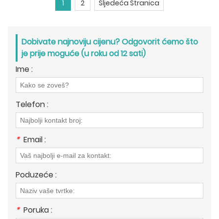
1
2
Sljedeća Stranica
Dobivate najnoviju cijenu? Odgovorit ćemo što
je prije moguće (u roku od 12 sati)
Ime :
Telefon :
*
Email :
Poduzeće :
*
Poruka :