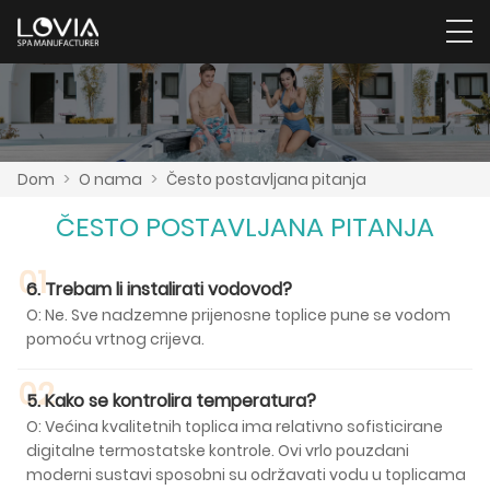
Dom
>
O nama
>
Često postavljana pitanja
ČESTO POSTAVLJANA PITANJA
01
6. Trebam li instalirati vodovod?
O: Ne. Sve nadzemne prijenosne toplice pune se vodom
pomoću vrtnog crijeva.
02
5. Kako se kontrolira temperatura?
O: Većina kvalitetnih toplica ima relativno sofisticirane
digitalne termostatske kontrole. Ovi vrlo pouzdani
moderni sustavi sposobni su održavati vodu u toplicama