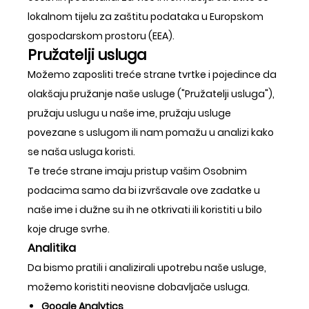
lokalnom tijelu za zaštitu podataka u Europskom
gospodarskom prostoru (EEA).
Pružatelji usluga
Možemo zaposliti treće strane tvrtke i pojedince da
olakšaju pružanje naše usluge ("Pružatelji usluga"),
pružaju uslugu u naše ime, pružaju usluge
povezane s uslugom ili nam pomažu u analizi kako
se naša usluga koristi.
Te treće strane imaju pristup vašim Osobnim
podacima samo da bi izvršavale ove zadatke u
naše ime i dužne su ih ne otkrivati ili koristiti u bilo
koje druge svrhe.
Analitika
Da bismo pratili i analizirali upotrebu naše usluge,
možemo koristiti neovisne dobavljače usluga.
Google Analytics