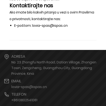
Kontaktirajte nas
Ako imate bilo kakvih pitanja u vezi s ovim Pravilima
o privatnosti, kontaktirajte nas:
E-poštom: lovia-spas@ispas.cn
ADRESA
No. 23 Zhongfu North Road, Datian Village, Zhongxin
Town, Zengcheng, Guangzhou City, Guangdong
Province, Kina
EMAIL
lovia-spas@ispas.cn
TELEFON
+8613802541081