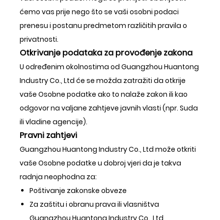
ćemo vas prije nego što se vaši osobni podaci
prenesu i postanu predmetom različitih pravila o
privatnosti.
Otkrivanje podataka za provođenje zakona
U određenim okolnostima od Guangzhou Huantong
Industry Co., Ltd će se možda zatražiti da otkrije
vaše Osobne podatke ako to nalaže zakon ili kao
odgovor na valjane zahtjeve javnih vlasti (npr. Suda
ili vladine agencije).
Pravni zahtjevi
Guangzhou Huantong Industry Co., Ltd može otkriti
vaše Osobne podatke u dobroj vjeri da je takva
radnja neophodna za:
Poštivanje zakonske obveze
Za zaštitu i obranu prava ili vlasništva
Guangzhou Huantong Industry Co., Ltd