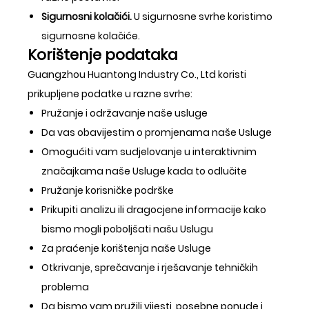
Sigurnosni kolačići.
U sigurnosne svrhe koristimo
sigurnosne kolačiće.
Korištenje podataka
Guangzhou Huantong Industry Co., Ltd koristi
prikupljene podatke u razne svrhe:
Pružanje i održavanje naše usluge
Da vas obavijestim o promjenama naše Usluge
Omogućiti vam sudjelovanje u interaktivnim
značajkama naše Usluge kada to odlučite
Pružanje korisničke podrške
Prikupiti analizu ili dragocjene informacije kako
bismo mogli poboljšati našu Uslugu
Za praćenje korištenja naše Usluge
Otkrivanje, sprečavanje i rješavanje tehničkih
problema
Da bismo vam pružili vijesti, posebne ponude i