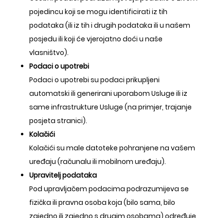
pojedincu koji se mogu identificirati iz tih
podataka (ili iz tih i drugih podataka ili u našem
posjedu ili koji će vjerojatno doći u naše
vlasništvo).
Podaci o upotrebi
Podaci o upotrebi su podaci prikupljeni
automatski ili generirani uporabom Usluge ili iz
same infrastrukture Usluge (na primjer, trajanje
posjeta stranici).
Kolačići
Kolačići su male datoteke pohranjene na vašem
uređaju (računalu ili mobilnom uređaju).
Upravitelj podataka
Pod upravljačem podacima podrazumijeva se
fizička ili pravna osoba koja (bilo sama, bilo
zajedno ili zajedno s drugim osobama) određuje