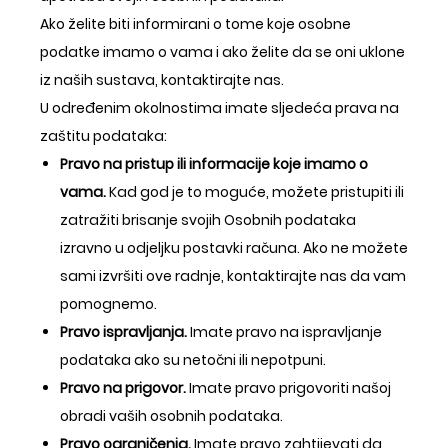
Ako želite biti informirani o tome koje osobne
podatke imamo o vama i ako želite da se oni uklone
iz naših sustava, kontaktirajte nas.
U određenim okolnostima imate sljedeća prava na
zaštitu podataka:
Pravo na pristup ili informacije koje imamo o
vama.
Kad god je to moguće, možete pristupiti ili
zatražiti brisanje svojih Osobnih podataka
izravno u odjeljku postavki računa. Ako ne možete
sami izvršiti ove radnje, kontaktirajte nas da vam
pomognemo.
Pravo ispravljanja.
Imate pravo na ispravljanje
podataka ako su netočni ili nepotpuni.
Pravo na prigovor.
Imate pravo prigovoriti našoj
obradi vaših osobnih podataka.
Pravo ograničenja.
Imate pravo zahtijevati da