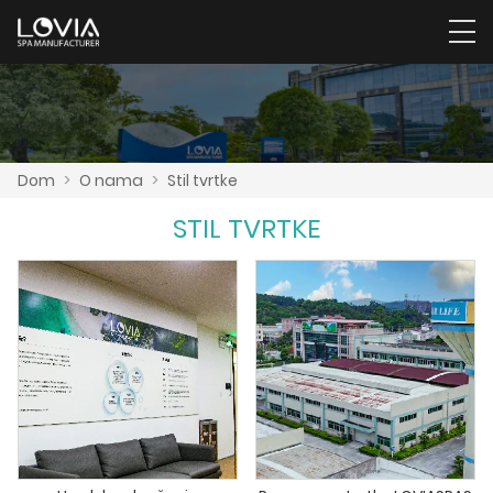
Dom
>
O nama
>
Stil tvrtke
STIL TVRTKE