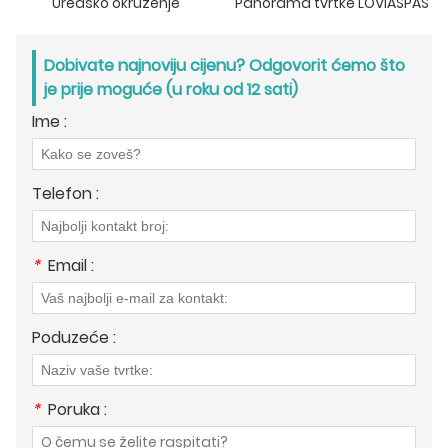
Uredsko okruženje
Panorama tvrtke LOVIASPAS
Dobivate najnoviju cijenu? Odgovorit ćemo što
je prije moguće (u roku od 12 sati)
Ime :
Telefon :
*
Email :
Poduzeće :
*
Poruka :