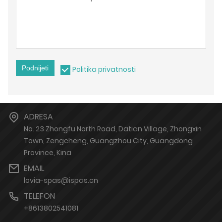
Podnijeti
Politika privatnosti
ADRESA
No. 23 Zhongfu North Road, Datian Village, Zhongxin
Town, Zengcheng, Guangzhou City, Guangdong
Province, Kina
EMAIL
lovia-spas@ispas.cn
TELEFON
+8613802541081