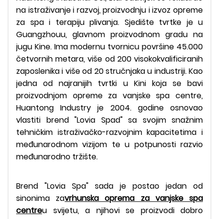
na istraživanje i razvoj, proizvodnju i izvoz opreme
za spa i terapiju plivanja. Sjedište tvrtke je u
Guangzhouu, glavnom proizvodnom gradu na
jugu Kine. Ima modernu tvornicu površine 45.000
četvornih metara, više od 200 visokokvalificiranih
zaposlenika i više od 20 stručnjaka u industriji. Kao
jedna od najranijih tvrtki u Kini koja se bavi
proizvodnjom opreme za vanjske spa centre,
Huantong Industry je 2004. godine osnovao
vlastiti brend "Lovia Spad" sa svojim snažnim
tehničkim istraživačko-razvojnim kapacitetima i
međunarodnom vizijom te u potpunosti razvio
međunarodno tržište.
Brend "Lovia Spa" sada je postao jedan od
sinonima za
vrhunska oprema za vanjske spa
centre
u svijetu, a njihovi se proizvodi dobro