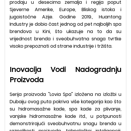
prodaju u desecima zemalja i regija poput
Sjeverne Amerike, Europe, Bliskog istoka i
jugoistočne Azije. Godine 2019., Huantong
Industry je dobio čast jednog od pet najboljih spa
brendova u Kini, što ukazuje na to da su
vrijednost brenda i sveobuhvatna snaga tvrtke
visoko prepoznati od strane industrije i tržišta.
Inovacija Vodi Nadogradnju
Proizvoda
Serija proizvoda "Lovia Spa" izložena na izložbi u
Dubaiju ovog puta pokriva više kategorija kao što
su hidromasažne kade, spa kade za plivanje,
vanjske hidromasažne kade itd., u potpunosti
demonstrirajući sveobuhvatnu snagu brenda u
raznolikosti proizvoda, tehnološkoj inteligenciji,