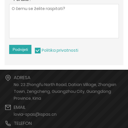
Podnijeti
Politika privatnosti
ADRESA
No. 23 Zhongfu North Road, Datian Village, Zhongxin
Town, Zengcheng, Guangzhou City, Guangdong
Province, Kina
EMAIL
lovia-spas@ispas.cn
TELEFON