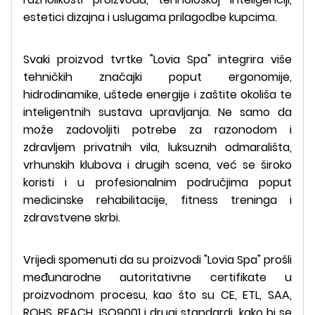
estetici dizajna i uslugama prilagodbe kupcima.
Svaki proizvod tvrtke "Lovia Spa" integrira više
tehničkih značajki poput ergonomije,
hidrodinamike, uštede energije i zaštite okoliša te
inteligentnih sustava upravljanja. Ne samo da
može zadovoljiti potrebe za razonodom i
zdravljem privatnih vila, luksuznih odmarališta,
vrhunskih klubova i drugih scena, već se široko
koristi i u profesionalnim područjima poput
medicinske rehabilitacije, fitness treninga i
zdravstvene skrbi.
Vrijedi spomenuti da su proizvodi "Lovia Spa" prošli
međunarodne autoritativne certifikate u
proizvodnom procesu, kao što su CE, ETL, SAA,
ROHS, REACH, ISO9001 i drugi standardi, kako bi se