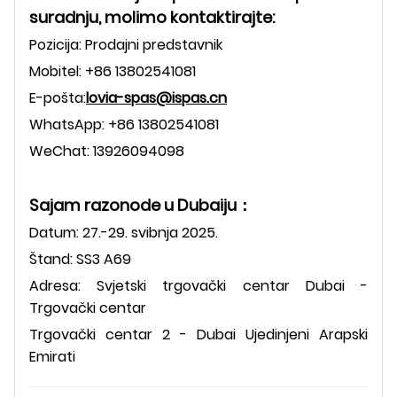
suradnju, molimo kontaktirajte:
Pozicija: Prodajni predstavnik
Mobitel: +86 13802541081
E-pošta:
lovia-spas@ispas.cn
WhatsApp: +86 13802541081
WeChat: 13926094098
Sajam razonode u Dubaiju：
Datum: 27.-29. svibnja 2025.
Štand: SS3 A69
Adresa: Svjetski trgovački centar Dubai -
Trgovački centar
Trgovački centar 2 - Dubai Ujedinjeni Arapski
Emirati